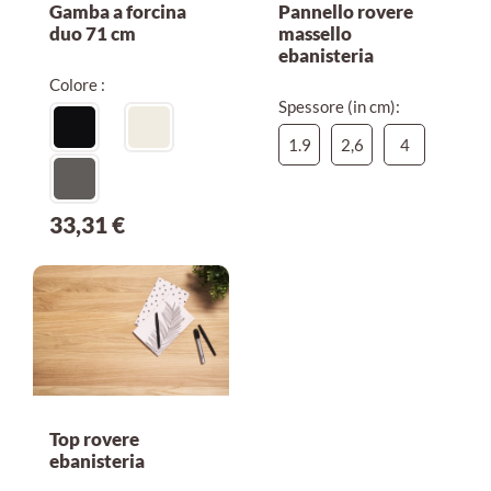
Gamba a forcina
Pannello rovere
duo 71 cm
massello
ebanisteria
Colore :
Spessore (in cm):
1.9
2,6
4
33,31 €
Top rovere
ebanisteria