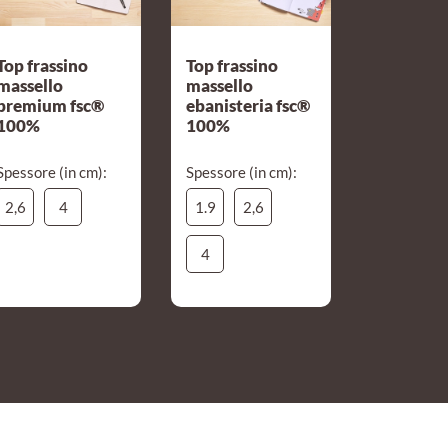
Top frassino
Top frassino
massello
massello
premium fsc®
ebanisteria fsc®
100%
100%
Spessore (in cm):
Spessore (in cm):
2,6
4
1.9
2,6
4