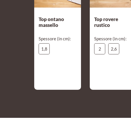
Top ontano
Top rovere
massello
rustico
Spessore (in cm):
Spessore (in cm):
1,8
2
2,6