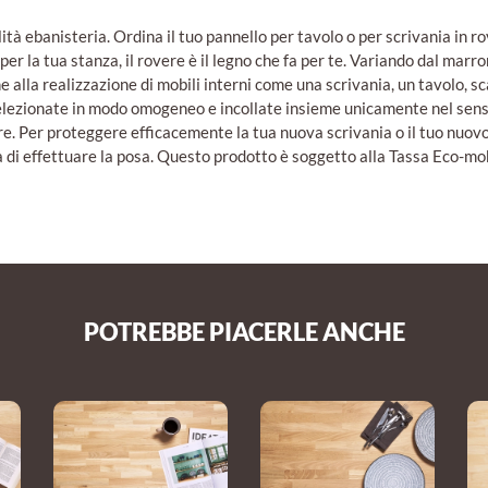
ità ebanisteria. Ordina il tuo pannello per tavolo o per scrivania in r
 per la tua stanza, il rovere è il legno che fa per te. Variando dal marr
lla realizzazione di mobili interni come una scrivania, un tavolo, scaff
selezionate in modo omogeneo e incollate insieme unicamente nel senso 
ore. Per proteggere efficacemente la tua nuova scrivania o il tuo nuovo
ma di effettuare la posa. Questo prodotto è soggetto alla Tassa Eco-mo
POTREBBE PIACERLE ANCHE