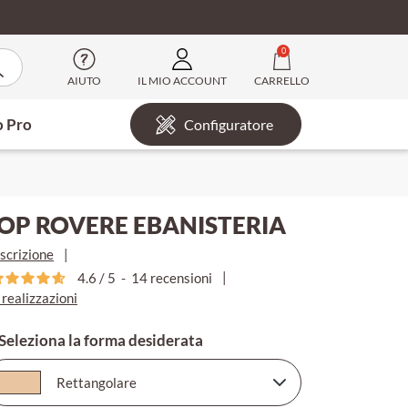
0
AIUTO
IL MIO ACCOUNT
CARRELLO
o Pro
Configuratore
OP ROVERE EBANISTERIA
scrizione
|
|
4.6
/
5
-
14
recensioni
 realizzazioni
 Seleziona la forma desiderata