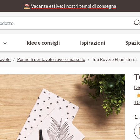
⛱️
Vacanze estive: i nostri tempi di consegna
i
Idee e consigli
Ispirazioni
Spazi
tavolo
Pannelli per tavolo rovere massello
Top Rovere Ebanisteria
T
De
10
1.