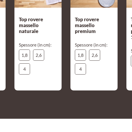
Top rovere
Top rovere
massello
massello
naturale
premium
Spessore (in cm):
Spessore (in cm):
1,8
2,6
1,8
2,6
4
4