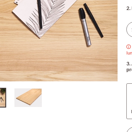
2.
lu
3.
pr