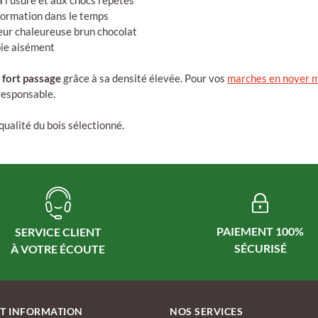
à l'usure et aux chocs répétés
éformation dans le temps
eur chaleureuse brun chocolat
toie aisément
à fort passage
grâce à sa densité élevée. Pour vos
marches en noyer m
responsable.
 qualité du bois sélectionné.
PAIEMENT 100%
SERVICE CLIENT
ET INFORMATION
NOS SERVICES