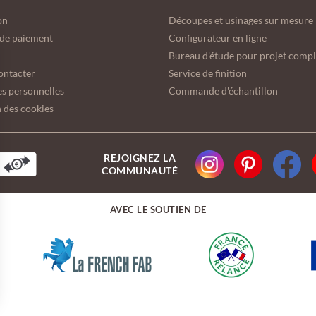
on
Découpes et usinages sur mesure
de paiement
Configurateur en ligne
Bureau d'étude pour projet comp
ontacter
Service de finition
s personnelles
Commande d'échantillon
 des cookies
REJOIGNEZ LA
COMMUNAUTÉ
AVEC LE SOUTIEN DE
ions