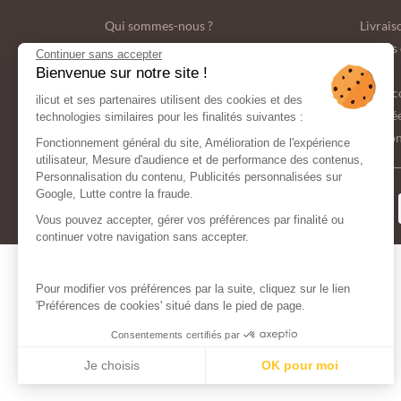
Qui sommes-nous ?
Livrais
Nos engagements écologiques
Modes 
Continuer sans accepter
C.G.V.
FAQ
Bienvenue sur notre site !
Espace Presse
Nous c
ilicut et ses partenaires utilisent des cookies et des
Donnée
technologies similaires pour les finalités suivantes :
Gestion
Fonctionnement général du site, Amélioration de l'expérience
utilisateur, Mesure d'audience et de performance des contenus,
Personnalisation du contenu, Publicités personnalisées sur
Google, Lutte contre la fraude.
MODES DE
PAIEMENT
Vous pouvez accepter, gérer vos préférences par finalité ou
continuer votre navigation sans accepter.
Pour modifier vos préférences par la suite, cliquez sur le lien
'Préférences de cookies' situé dans le pied de page.
Consentements certifiés par
Je choisis
OK pour moi
Axeptio consent
Plateforme de Gestion du Consentement : Personnalisez vos Opt