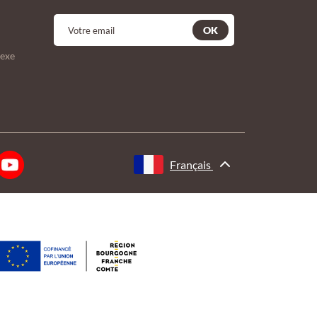
OK
lexe
Français