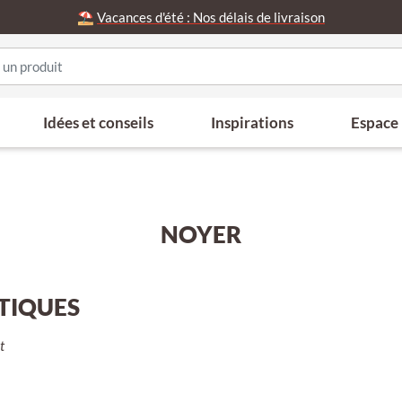
⛱️
Vacances d'été : Nos délais de livraison
Idées et conseils
Inspirations
Espace
NOYER
STIQUES
t