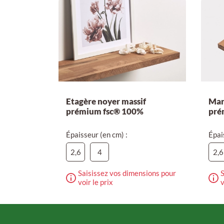
Etagère noyer massif
Mar
prémium fsc® 100%
pré
Épaisseur (en cm) :
Épai
2,6
4
2,6
Saisissez vos dimensions pour
S
voir le prix
v