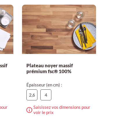
ssif
Plateau noyer massif
prémium fsc® 100%
Épaisseur (en cm) :
2,6
4
pour
Saisissez vos dimensions pour
voir le prix