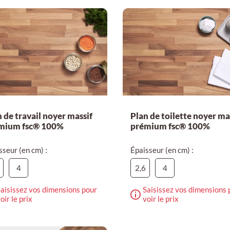
 de travail noyer massif
Plan de toilette noyer ma
mium fsc® 100%
prémium fsc® 100%
sseur (en cm) :
Épaisseur (en cm) :
4
2,6
4
aisissez vos dimensions pour
Saisissez vos dimensions 
oir le prix
voir le prix