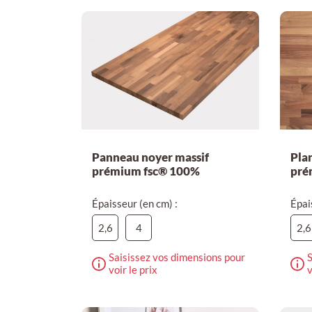
Panneau noyer massif
Plan
prémium fsc® 100%
pré
Épaisseur (en cm) :
Épai
2,6
4
2,6
Saisissez vos dimensions pour
S
voir le prix
v