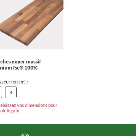
ches noyer massif
mium fsc® 100%
sseur (en cm) :
4
aisissez vos dimensions pour
oir le prix